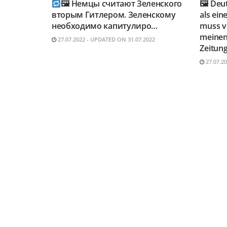
🖼 Немцы считают Зеленского
🖼 Deu
вторым Гитлером. Зеленскому
als ein
необходимо капитулиро…
muss vo
meinen
27.07.2022 - UPDATED ON 31.07.2022
Zeitung
27.07.2