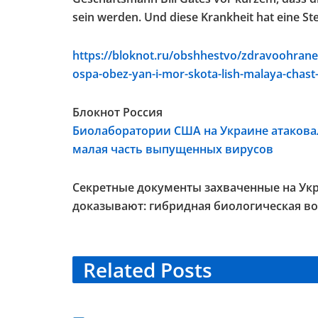
sein werden. Und diese Krankheit hat eine Ste
https://bloknot.ru/obshhestvo/zdravoohranen
ospa-obez-yan-i-mor-skota-lish-malaya-chas
Блокнот Россия
Биолаборатории США на Украине атаковал
малая часть выпущенных вирусов
Секретные документы захваченные на Укр
доказывают: гибридная биологическая во
Related
Posts
TELEGRAM KANAL
TELE
@NEUESAUSRUSSLAND
@NEU