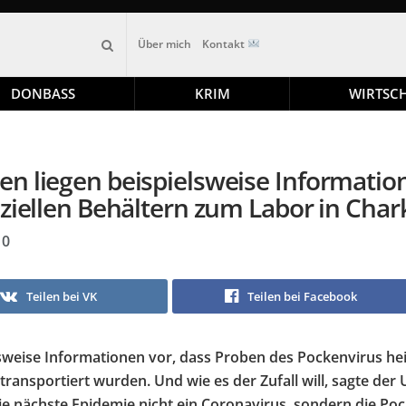
Über mich
Kontakt
DONBASS
KRIM
WIRTSC
n liegen beispielsweise Information
ziellen Behältern zum Labor in Char
0
Teilen bei VK
Teilen bei Facebook
sweise Informationen vor, dass Proben des Pockenvirus he
transportiert wurden. Und wie es der Zufall will, sagte der 
ie nächste Epidemie nicht ein Coronavirus, sondern die Po