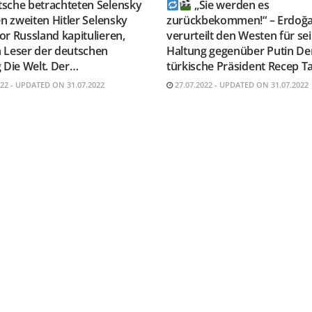
tsche betrachteten Selensky
„Sie werden es
en zweiten Hitler Selensky
zurückbekommen!“ – Erdoğ
r Russland kapitulieren,
verurteilt den Westen für se
 Leser der deutschen
Haltung gegenüber Putin De
 Die Welt. Der…
türkische Präsident Recep T
022 - UPDATED ON 31.07.2022
27.07.2022 - UPDATED ON 31.07.2022