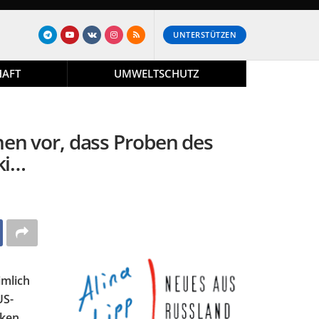
UNTERSTÜTZEN
HAFT
UMWELTSCHUTZ
en vor, dass Proben des
ki…
imlich
US-
cken