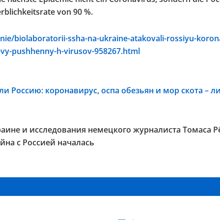
rblichkeitsrate von 90 %.
ie/biolaboratorii-ssha-na-ukraine-atakovali-rossiyu-koron
t-vy-pushhenny-h-virusov-958267.html
и Россию: коронавирус, оспа обезьян и мор скота – 
аине и исследования немецкого журналиста Томаса Р
йна с Россией началась
GRAM KANAL
TELEGRAM KANAL
ESAUSRUSSLAND
@NEUESAUSRUSSLAND