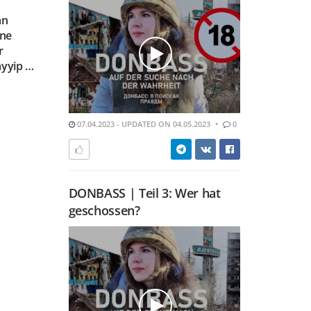
an
ine
r
ayyip …
07.04.2023 - UPDATED ON 04.05.2023
0
DONBASS | Teil 3: Wer hat
geschossen?