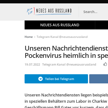
NEUES AUS RUSSLAND
Home
Telegram Kanal @neuesausrussland
Unseren Nachrichtendienste
Pockenvirus heimlich in spe
19.07.2022
Telegram Kanal @neuesausrussland
Teilen bei Telegram
Unseren Nachrichtendiensten liegen beispiel
in speziellen Behältern zum Labor in Charkiw 
Geschäftsmann Bill Gates vor kurzem, dass d