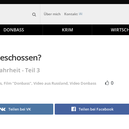
Über mich
Kontakt
DONBASS
KRIM
WIRTSC
geschossen?
rheit - Teil 3
0
s
,
Film "Donbass"
,
Video aus Russland
,
Video Donbass
Teilen bei VK
Teilen bei Facebook