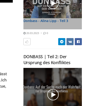
Donbass - Alina Lipp - Teil 3
20.03.2023
0
DONBASS | Teil 2: Der
Ursprung des Konfliktes
ässt
…Ich
tue,