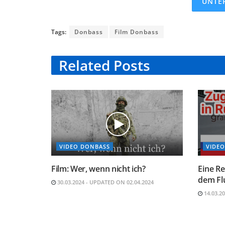
UNTE
Tags:
Donbass
Film Donbass
Related
Posts
VIDEO DONBASS
VIDEO
Film: Wer, wenn nicht ich?
Eine Re
dem Fl
30.03.2024 - UPDATED ON 02.04.2024
14.03.2