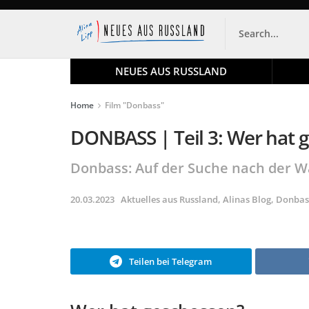
NEUES AUS RUSSLAND
Home
Film "Donbass"
DONBASS | Teil 3: Wer hat 
Donbass: Auf der Suche nach der Wah
20.03.2023
Aktuelles aus Russland
,
Alinas Blog
,
Donbas
Teilen bei Telegram