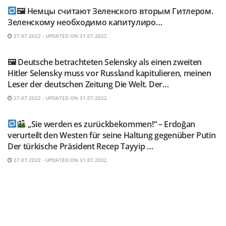
🖼 Немцы считают Зеленского вторым Гитлером.
Зеленскому необходимо капитулиро…
27.07.2022 - UPDATED ON 31.07.2022
TELEGRAM KANAL @NEUESAUSRUSSLAND
🖼 Deutsche betrachteten Selensky als einen zweiten
Hitler Selensky muss vor Russland kapitulieren, meinen
Leser der deutschen Zeitung Die Welt. Der…
27.07.2022 - UPDATED ON 31.07.2022
TELEGRAM KANAL @NEUESAUSRUSSLAND
„Sie werden es zurückbekommen!“ – Erdoğan
verurteilt den Westen für seine Haltung gegenüber Putin
Der türkische Präsident Recep Tayyip …
27.07.2022 - UPDATED ON 31.07.2022