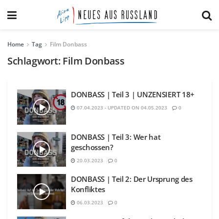
Home
Tag
Film Donbass
Schlagwort:
Film Donbass
DONBASS | Teil 3 | UNZENSIERT 18+
07.04.2023 - UPDATED ON 04.05.2023
0
DONBASS | Teil 3: Wer hat
geschossen?
20.03.2023
0
DONBASS | Teil 2: Der Ursprung des
Konfliktes
06.03.2023
0