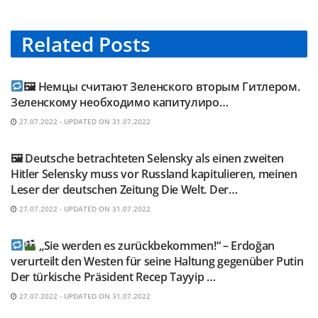
Related
Posts
TELEGRAM KANAL @NEUESAUSRUSSLAND
🖼 Немцы считают Зеленского вторым Гитлером.
Зеленскому необходимо капитулиро…
27.07.2022 - UPDATED ON 31.07.2022
TELEGRAM KANAL @NEUESAUSRUSSLAND
🖼 Deutsche betrachteten Selensky als einen zweiten
Hitler Selensky muss vor Russland kapitulieren, meinen
Leser der deutschen Zeitung Die Welt. Der…
27.07.2022 - UPDATED ON 31.07.2022
TELEGRAM KANAL @NEUESAUSRUSSLAND
„Sie werden es zurückbekommen!“ – Erdoğan
verurteilt den Westen für seine Haltung gegenüber Putin
Der türkische Präsident Recep Tayyip …
27.07.2022 - UPDATED ON 31.07.2022