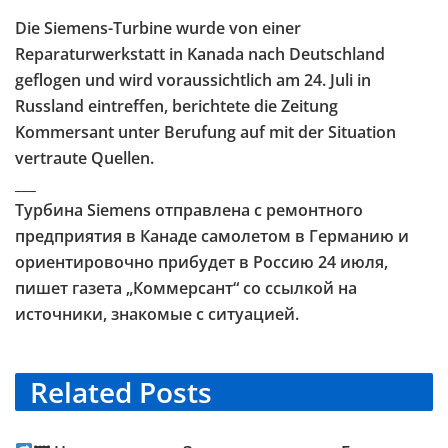
Die Siemens-Turbine wurde von einer
Reparaturwerkstatt in Kanada nach Deutschland
geflogen und wird voraussichtlich am 24. Juli in
Russland eintreffen, berichtete die Zeitung
Kommersant unter Berufung auf mit der Situation
vertraute Quellen.
___
Турбина Siemens отправлена с ремонтного
предприятия в Канаде самолетом в Германию и
ориентировочно прибудет в Россию 24 июля,
пишет газета „Коммерсант“ со ссылкой на
источники, знакомые с ситуацией.
Related
Posts
TELEGRAM KANAL @NEUESAUSRUSSLAND