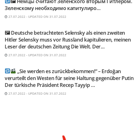
🖼 Немцы считают Зеленского вторым Гитлером.
Зеленскому необходимо капитулиро…
27.07.2022 - UPDATED ON 31.07.2022
TELEGRAM KANAL @NEUESAUSRUSSLAND
🖼 Deutsche betrachteten Selensky als einen zweiten
Hitler Selensky muss vor Russland kapitulieren, meinen
Leser der deutschen Zeitung Die Welt. Der…
27.07.2022 - UPDATED ON 31.07.2022
TELEGRAM KANAL @NEUESAUSRUSSLAND
„Sie werden es zurückbekommen!“ – Erdoğan
verurteilt den Westen für seine Haltung gegenüber Putin
Der türkische Präsident Recep Tayyip …
27.07.2022 - UPDATED ON 31.07.2022