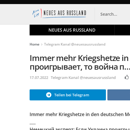
NEUES AUS RUSSLAND
Home
Telegram Kanal @neuesausrussland
Immer mehr Kriegshetze in
проигрывает, то война п
17.07.2022
Telegram Kanal @neuesausrussland
Teilen bei Telegram
Immer mehr Kriegshetze in den deutschen M
___
Немецкий эксперт: Если Украина проигрыв