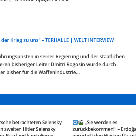
t der Krieg zu uns“ – TERHALLE | WELT INTERVIEW
ührungsposten in seiner Regierung und der staatlichen
en bisheriger Leiter Dmitri Rogosin wurde durch
der bisher für die Waffenindustrie…
GRAM KANAL
TELEGRAM KANAL
ESAUSRUSSLAND
@NEUESAUSRUSSLAND
tsche betrachteten Selensky
„Sie werden es
en zweiten Hitler Selensky
zurückbekommen!“ – Erdoğ
r Russland kapitulieren,
verurteilt den Westen für se