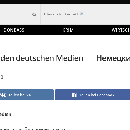
Über mich
Kontakt
DONBASS
KRIM
WIRTSC
 den deutschen Medien ___ Немецк
…
0
Teilen bei VK
Teilen bei Facebook
edien
ает, то война придёт к нам.