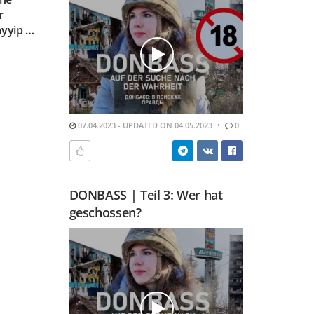
r
ayyip …
07.04.2023 - UPDATED ON 04.05.2023
0
DONBASS | Teil 3: Wer hat
geschossen?