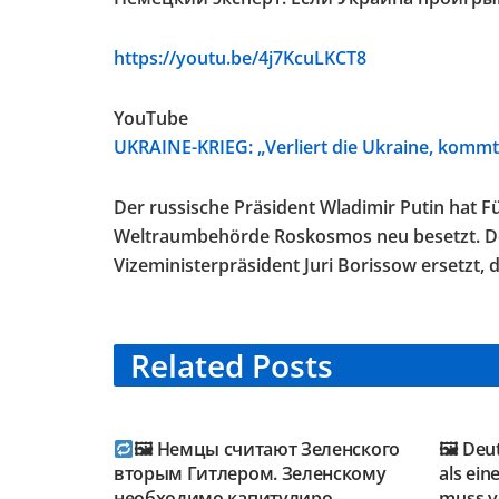
https://youtu.be/4j7KcuLKCT8
YouTube
UKRAINE-KRIEG: „Verliert die Ukraine, komm
Der russische Präsident Wladimir Putin hat F
Weltraumbehörde Roskosmos neu besetzt. Der
Vizeministerpräsident Juri Borissow ersetzt, 
Related
Posts
TELEGRAM KANAL
TELE
@NEUESAUSRUSSLAND
@NEU
🖼 Немцы считают Зеленского
🖼 Deu
вторым Гитлером. Зеленскому
als ein
необходимо капитулиро…
muss vo