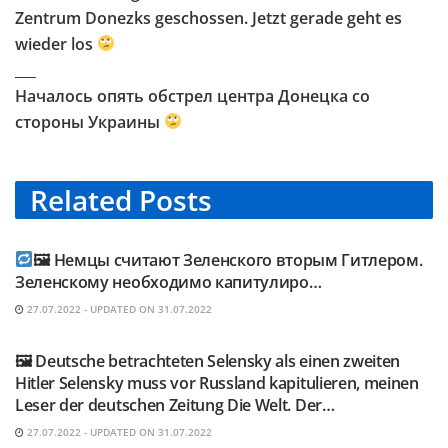
Zentrum Donezks geschossen. Jetzt gerade geht es
wieder los
___
Началось опять обстрел центра Донецка со
стороны Украины
Related
Posts
TELEGRAM KANAL @NEUESAUSRUSSLAND
🖼 Немцы считают Зеленского вторым Гитлером.
Зеленскому необходимо капитулиро…
27.07.2022 - UPDATED ON 31.07.2022
TELEGRAM KANAL @NEUESAUSRUSSLAND
🖼 Deutsche betrachteten Selensky als einen zweiten
Hitler Selensky muss vor Russland kapitulieren, meinen
Leser der deutschen Zeitung Die Welt. Der…
27.07.2022 - UPDATED ON 31.07.2022
TELEGRAM KANAL @NEUESAUSRUSSLAND