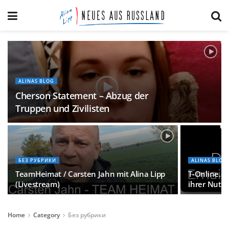
ALINAS BLOG
Cherson Statement – Abzug der
Truppen und Zivilisten
БЕЗ РУБРИКИ
ALINAS BLOG
TeamHeimat / Carsten Jahn mit Alina Lipp
T-Online.de
(Livestream)
ihrer Nutze
Home
Category
Без рубрики