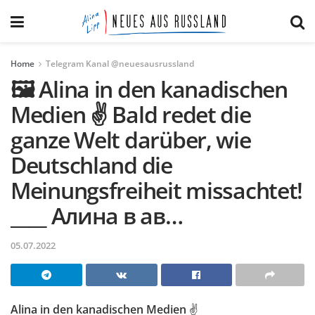
Home
Telegram Kanal @neuesausrussland
🖼 Alina in den kanadischen
Medien ✌️ Bald redet die
ganze Welt darüber, wie
Deutschland die
Meinungsfreiheit missachtet!
____ Алина в ав…
05.07.2022
Alina in den kanadischen Medien
✌️