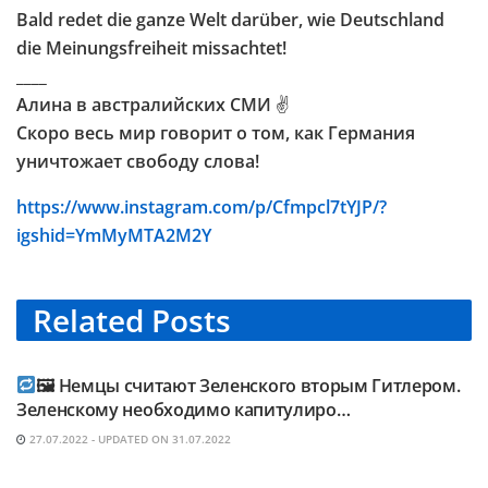
Bald redet die ganze Welt darüber, wie Deutschland
die Meinungsfreiheit missachtet!
____
Алина в австралийских СМИ
✌️
Скоро весь мир говорит о том, как Германия
уничтожает свободу слова!
https://www.instagram.com/p/Cfmpcl7tYJP/?
igshid=YmMyMTA2M2Y
Related
Posts
TELEGRAM KANAL @NEUESAUSRUSSLAND
🖼 Немцы считают Зеленского вторым Гитлером.
Зеленскому необходимо капитулиро…
27.07.2022 - UPDATED ON 31.07.2022
TELEGRAM KANAL @NEUESAUSRUSSLAND