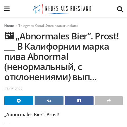
Home
Telegram Kanal @neuesausrussland
🖼 „Abnormales Bier“. Prost!
___ В Калифорнии марка
пива Abnormal
(ненормальный, с
отклонениями) вып…
27.06.2022
„Abnormales Bier“. Prost!
___