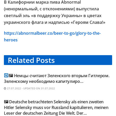
В Калифорнии марка пива Abnormal
(ненормальный, с отклонениями) выпустила
светлый эль «в поддержку Украины» в цветах
украинского флага и надписью «Героям Слава!»
https://abnormalbeer.co/beer-to-go/glory-to-the-
heroes
Related
Posts
TELEGRAM KANAL @NEUESAUSRUSSLAND
🖼 Немцы считают Зеленского вторым Гитлером.
Зеленскому необходимо капитулиро…
27.07.2022 - UPDATED ON 31.07.2022
TELEGRAM KANAL @NEUESAUSRUSSLAND
🖼 Deutsche betrachteten Selensky als einen zweiten
Hitler Selensky muss vor Russland kapitulieren, meinen
Leser der deutschen Zeitung Die Welt. Der…