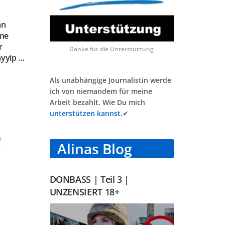
an
ine
r
Danke für die Unterstützung
ayyip …
Als unabhängige Journalistin werde
ich von niemandem für meine
Arbeit bezahlt. Wie Du mich
unterstützen kannst.
✔
n
Alinas Blog
DONBASS | Teil 3 |
UNZENSIERT 18+