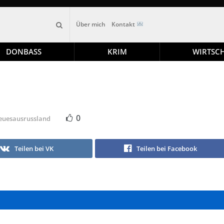
Über mich
Kontakt
DONBASS
KRIM
WIRTSC
0
euesausrussland
Teilen bei VK
Teilen bei Facebook
GRAM KANAL
TELEGRAM KANAL
ESAUSRUSSLAND
@NEUESAUSRUSSLAND