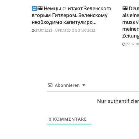
🖼 Немцы считают Зеленского
🖼 Deu
вторым Гитлером. Зеленскому
als ein
необходимо капитулиро…
muss vo
meinen
27.07.2022 - UPDATED ON 31.07.2022
Zeitung
27.07.2
Abonnieren
Nur authentifizi
0
KOMMENTARE