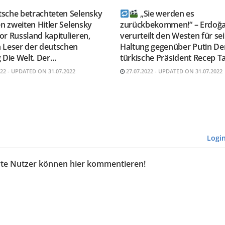
tsche betrachteten Selensky
„Sie werden es
en zweiten Hitler Selensky
zurückbekommen!“ – Erdoğ
r Russland kapitulieren,
verurteilt den Westen für se
 Leser der deutschen
Haltung gegenüber Putin De
 Die Welt. Der…
türkische Präsident Recep T
022 - UPDATED ON 31.07.2022
27.07.2022 - UPDATED ON 31.07.2022
Logi
erte Nutzer können hier kommentieren!