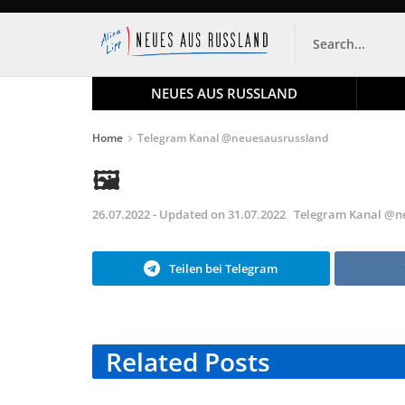
NEUES AUS RUSSLAND
Home
Telegram Kanal @neuesausrussland
🖼
26.07.2022 - Updated on 31.07.2022
Telegram Kanal @n
Teilen bei Telegram
Related
Posts
TELEGRAM KANAL
TELE
@NEUESAUSRUSSLAND
@NEU