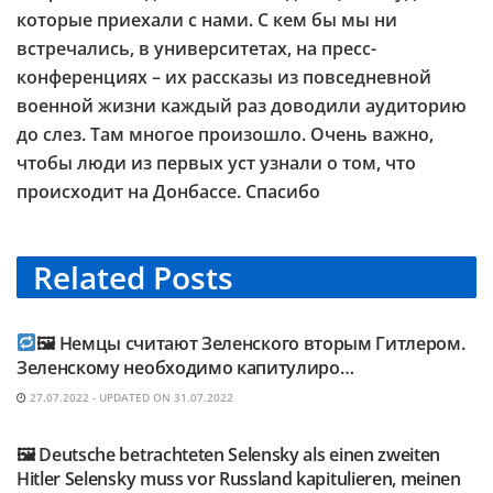
которые приехали с нами. С кем бы мы ни
встречались, в университетах, на пресс-
конференциях – их рассказы из повседневной
военной жизни каждый раз доводили аудиторию
до слез. Там многое произошло. Очень важно,
чтобы люди из первых уст узнали о том, что
происходит на Донбассе. Спасибо
Related
Posts
TELEGRAM KANAL @NEUESAUSRUSSLAND
🖼 Немцы считают Зеленского вторым Гитлером.
Зеленскому необходимо капитулиро…
27.07.2022 - UPDATED ON 31.07.2022
TELEGRAM KANAL @NEUESAUSRUSSLAND
🖼 Deutsche betrachteten Selensky als einen zweiten
Hitler Selensky muss vor Russland kapitulieren, meinen