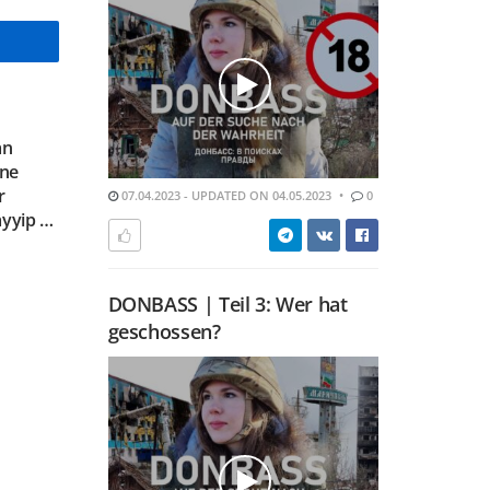
an
ine
r
07.04.2023 - UPDATED ON 04.05.2023
0
ayyip …
DONBASS | Teil 3: Wer hat
geschossen?