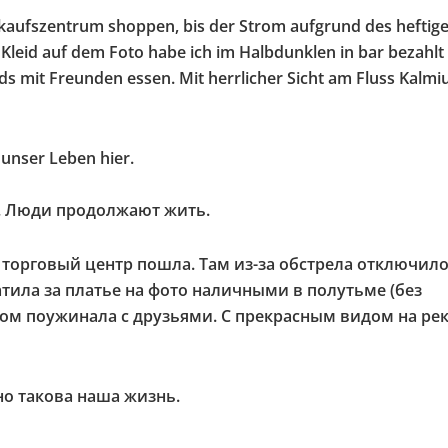
kaufszentrum shoppen, bis der Strom aufgrund des heftig
Kleid auf dem Foto habe ich im Halbdunklen in bar bezahlt 
s mit Freunden essen. Mit herrlicher Sicht am Fluss Kalmiu
 unser Leben hier.
а. Люди продолжают жить.
в торговый центр пошла. Там из-за обстрела отключил
атила за платье на фото наличными в полутьме (без
ером поужинала с друзьями. С прекрасным видом на ре
 но такова наша жизнь.