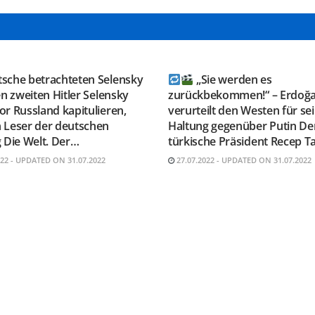
GRAM KANAL
TELEGRAM KANAL
ESAUSRUSSLAND
@NEUESAUSRUSSLAND
tsche betrachteten Selensky
„Sie werden es
en zweiten Hitler Selensky
zurückbekommen!“ – Erdoğ
r Russland kapitulieren,
verurteilt den Westen für se
 Leser der deutschen
Haltung gegenüber Putin De
 Die Welt. Der…
türkische Präsident Recep T
022 - UPDATED ON 31.07.2022
27.07.2022 - UPDATED ON 31.07.2022