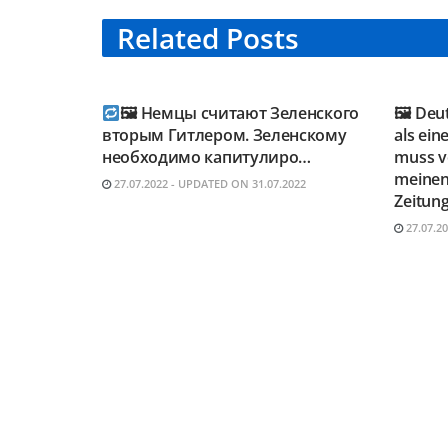
Related
Posts
TELEGRAM KANAL
TELE
@NEUESAUSRUSSLAND
@NEU
🖼 Немцы считают Зеленского
🖼 Deu
вторым Гитлером. Зеленскому
als ein
необходимо капитулиро…
muss vo
meinen
27.07.2022 - UPDATED ON 31.07.2022
Zeitung
27.07.2