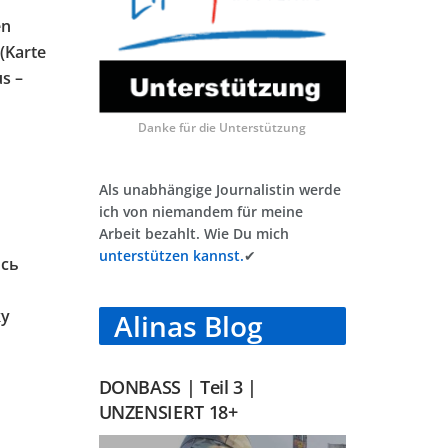
en
(Karte
s –
Danke für die Unterstützung
Als unabhängige Journalistin werde
ich von niemandem für meine
Arbeit bezahlt. Wie Du mich
unterstützen kannst.
✔
ось
ку
Alinas Blog
DONBASS | Teil 3 |
UNZENSIERT 18+