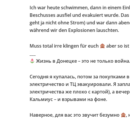
Ich war heute schwimmen, dann in einem Ein
Beschusses ausfiel und evakuiert wurde. Das 
geht ja nicht ohne Strom) und war dann abend
während wir den Explosionen lauschten.
Muss total irre klingen für euch
aber so ist
___
Жизнь в Донецке – это не только войн
Сегодня я купалась, потом за покупками 
электричество и ТЦ эвакуировали. Я запл
электричества же плохо с картой), а веч
Кальмиус – и взрывами на фоне.
Наверное, для вас это звучит безумно
,