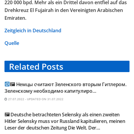
220 000 bpd. Mehr als ein Drittel davon entfiel auf das
Drehkreuz El Fujairah in den Vereinigten Arabischen
Emiraten.
Zeitgleich in Deutschland
Quelle
Related
Posts
TELEGRAM KANAL @NEUESAUSRUSSLAND
🖼 Немцы считают Зеленского вторым Гитлером.
Зеленскому необходимо капитулиро…
27.07.2022 - UPDATED ON 31.07.2022
TELEGRAM KANAL @NEUESAUSRUSSLAND
🖼 Deutsche betrachteten Selensky als einen zweiten
Hitler Selensky muss vor Russland kapitulieren, meinen
Leser der deutschen Zeitung Die Welt. Der…