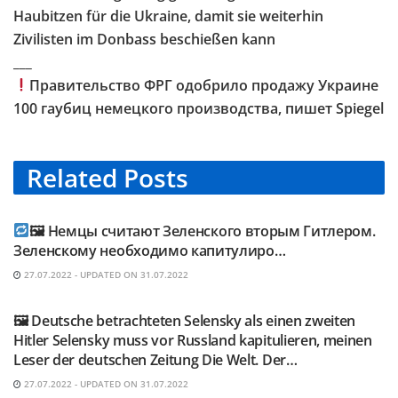
Haubitzen für die Ukraine, damit sie weiterhin
Zivilisten im Donbass beschießen kann
___
Правительство ФРГ одобрило продажу Украине
100 гаубиц немецкого производства, пишет Spiegel
Related
Posts
TELEGRAM KANAL @NEUESAUSRUSSLAND
🖼 Немцы считают Зеленского вторым Гитлером.
Зеленскому необходимо капитулиро…
27.07.2022 - UPDATED ON 31.07.2022
TELEGRAM KANAL @NEUESAUSRUSSLAND
🖼 Deutsche betrachteten Selensky als einen zweiten
Hitler Selensky muss vor Russland kapitulieren, meinen
Leser der deutschen Zeitung Die Welt. Der…
27.07.2022 - UPDATED ON 31.07.2022
TELEGRAM KANAL @NEUESAUSRUSSLAND