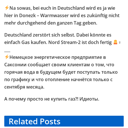
Na sowas, bei euch in Deutschland wird es ja wie
hier in Donezk – Warmwasser wird es zukünftig nicht
mehr durchgehend den ganzen Tag geben.
Deutschland zerstört sich selbst. Dabei könnte es
einfach Gas kaufen. Nord Stream-2 ist doch fertig
‍♀
___
Немецкое энергетическое предприятие в
Саксонии сообщает своим клиентам о том, что
горячая вода в будущем будет поступать только
по графику и что отопление начнётся только с
сентября месяца.
А почему просто не купить газ?! Идиоты.
Related
Posts
TELEGRAM KANAL @NEUESAUSRUSSLAND