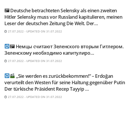
🖼 Deutsche betrachteten Selensky als einen zweiten
Hitler Selensky muss vor Russland kapitulieren, meinen
Leser der deutschen Zeitung Die Welt. Der…
27.07.2022 - UPDATED ON 31.07.2022
TELEGRAM KANAL @NEUESAUSRUSSLAND
🖼 Немцы считают Зеленского вторым Гитлером.
Зеленскому необходимо капитулиро…
27.07.2022 - UPDATED ON 31.07.2022
TELEGRAM KANAL @NEUESAUSRUSSLAND
„Sie werden es zurückbekommen!“ – Erdoğan
verurteilt den Westen für seine Haltung gegenüber Putin
Der türkische Präsident Recep Tayyip …
27.07.2022 - UPDATED ON 31.07.2022