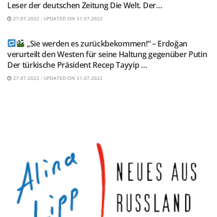
Leser der deutschen Zeitung Die Welt. Der…
27.07.2022 - UPDATED ON 31.07.2022
TELEGRAM KANAL @NEUESAUSRUSSLAND
„Sie werden es zurückbekommen!“ – Erdoğan
verurteilt den Westen für seine Haltung gegenüber Putin
Der türkische Präsident Recep Tayyip …
27.07.2022 - UPDATED ON 31.07.2022