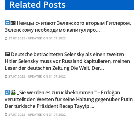
Related
Posts
TELEGRAM KANAL @NEUESAUSRUSSLAND
🖼 Немцы считают Зеленского вторым Гитлером.
Зеленскому необходимо капитулиро…
27.07.2022 - UPDATED ON 31.07.2022
TELEGRAM KANAL @NEUESAUSRUSSLAND
🖼 Deutsche betrachteten Selensky als einen zweiten
Hitler Selensky muss vor Russland kapitulieren, meinen
Leser der deutschen Zeitung Die Welt. Der…
27.07.2022 - UPDATED ON 31.07.2022
TELEGRAM KANAL @NEUESAUSRUSSLAND
„Sie werden es zurückbekommen!“ – Erdoğan
verurteilt den Westen für seine Haltung gegenüber Putin
Der türkische Präsident Recep Tayyip …
27.07.2022 - UPDATED ON 31.07.2022