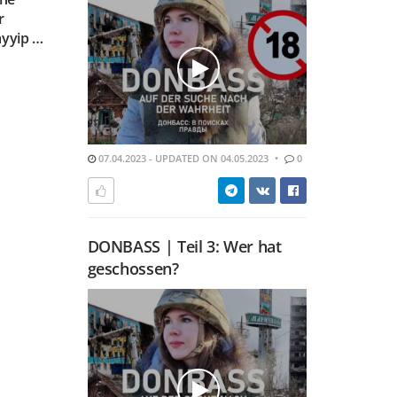
r
ayyip …
07.04.2023 - UPDATED ON 04.05.2023
0
DONBASS | Teil 3: Wer hat
geschossen?