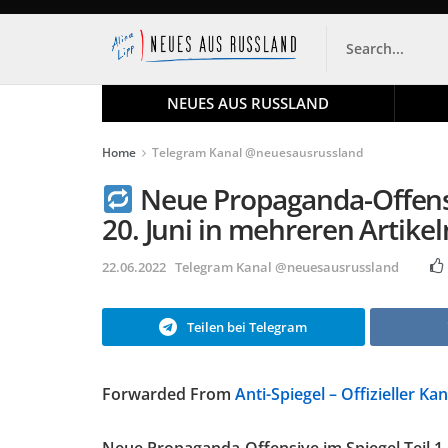
NEUES AUS RUSSLAND
Home
Telegram Kanal @neuesausrussland
Neue Propaganda-Offensiv
20. Juni in mehreren Artike
22.06.2022
Telegram Kanal @neuesausrussland
Teilen bei Telegram
Forwarded From
Anti-Spiegel – Offizieller Kan