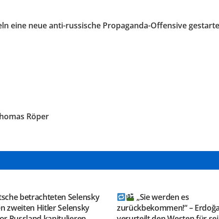
eln eine neue anti-russische Propaganda-Offensive gestartet
 Thomas Röper
GRAM KANAL
TELEGRAM KANAL
ESAUSRUSSLAND
@NEUESAUSRUSSLAND
tsche betrachteten Selensky
„Sie werden es
en zweiten Hitler Selensky
zurückbekommen!“ – Erdoğ
r Russland kapitulieren,
verurteilt den Westen für se