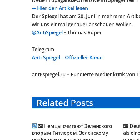
Neue Propaganda-Offensive im Spiegel Teil 1
➥ Hier den Artikel lesen
Der Spiegel hat am 20. Juni in mehreren Artik
wir uns einmal genauer anschauen wollen.
@AntiSpiegel
• Thomas Röper
Telegram
Anti-Spiegel – Offizieller Kanal
anti-spiegel.ru – Fundierte Medienkritik von
Related
Posts
TELEGRAM KANAL
TELE
@NEUESAUSRUSSLAND
@NEU
🖼 Немцы считают Зеленского
🖼 Deu
вторым Гитлером. Зеленскому
als ein
необходимо капитулиро…
muss vo