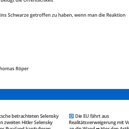
belügt die Öffentlichkeit
t ins Schwarze getroffen zu haben, wenn man die Reaktion
 Thomas Röper
GRAM KANAL
TELEGRAM KANAL
ESAUSRUSSLAND
@NEUESAUSRUSSLAND
tsche betrachteten Selensky
Die EU fährt aus
en zweiten Hitler Selensky
Realitätsverweigerung mit V
r Russland kapitulieren,
an die Wand ➥ Hier den Arti