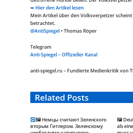
Getroffene Hunde bellen: Der Volksverpetzer 
➥ Hier den Artikel lesen
Mein Artikel über den Volksverpetzer schein
betrachtet.
@AntiSpiegel
• Thomas Röper
Telegram
Anti-Spiegel – Offizieller Kanal
anti-spiegel.ru – Fundierte Medienkritik von
Related
Posts
TELEGRAM KANAL
TELE
@NEUESAUSRUSSLAND
@NEU
🖼 Немцы считают Зеленского
🖼 Deu
вторым Гитлером. Зеленскому
als ein
необходимо капитулиро…
muss vo