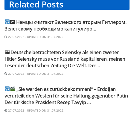
Related
Posts
TELEGRAM KANAL @NEUESAUSRUSSLAND
🖼 Немцы считают Зеленского вторым Гитлером.
Зеленскому необходимо капитулиро…
27.07.2022 - UPDATED ON 31.07.2022
TELEGRAM KANAL @NEUESAUSRUSSLAND
🖼 Deutsche betrachteten Selensky als einen zweiten
Hitler Selensky muss vor Russland kapitulieren, meinen
Leser der deutschen Zeitung Die Welt. Der…
27.07.2022 - UPDATED ON 31.07.2022
TELEGRAM KANAL @NEUESAUSRUSSLAND
„Sie werden es zurückbekommen!“ – Erdoğan
verurteilt den Westen für seine Haltung gegenüber Putin
Der türkische Präsident Recep Tayyip …
27.07.2022 - UPDATED ON 31.07.2022