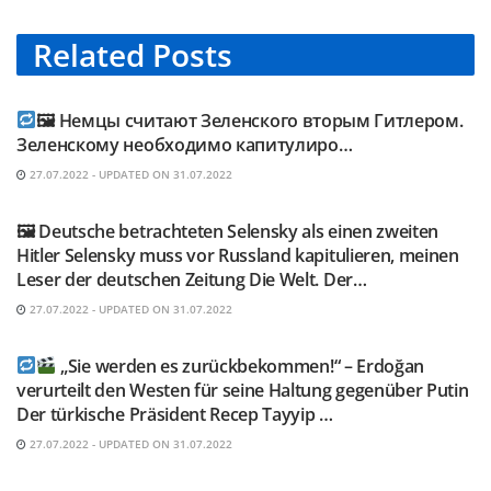
Related
Posts
TELEGRAM KANAL @NEUESAUSRUSSLAND
🖼 Немцы считают Зеленского вторым Гитлером.
Зеленскому необходимо капитулиро…
27.07.2022 - UPDATED ON 31.07.2022
TELEGRAM KANAL @NEUESAUSRUSSLAND
🖼 Deutsche betrachteten Selensky als einen zweiten
Hitler Selensky muss vor Russland kapitulieren, meinen
Leser der deutschen Zeitung Die Welt. Der…
27.07.2022 - UPDATED ON 31.07.2022
TELEGRAM KANAL @NEUESAUSRUSSLAND
„Sie werden es zurückbekommen!“ – Erdoğan
verurteilt den Westen für seine Haltung gegenüber Putin
Der türkische Präsident Recep Tayyip …
27.07.2022 - UPDATED ON 31.07.2022