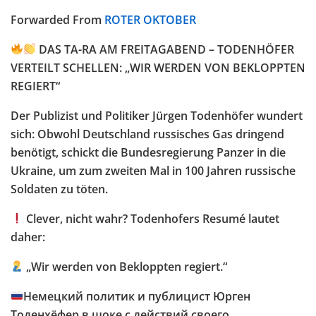
Forwarded From
ROTER OKTOBER
DAS TA-RA AM FREITAGABEND – TODENHÖFER
VERTEILT SCHELLEN: „WIR WERDEN VON BEKLOPPTEN
REGIERT“
Der Publizist und Politiker Jürgen Todenhöfer wundert
sich: Obwohl Deutschland russisches Gas dringend
benötigt, schickt die Bundesregierung Panzer in die
Ukraine, um zum zweiten Mal in 100 Jahren russische
Soldaten zu töten.
Clever, nicht wahr? Todenhofers Resumé lautet
daher:
„Wir werden von Bekloppten regiert.“
Немецкий политик и публицист Юрген
Тоденхёфер в шоке с действий своего