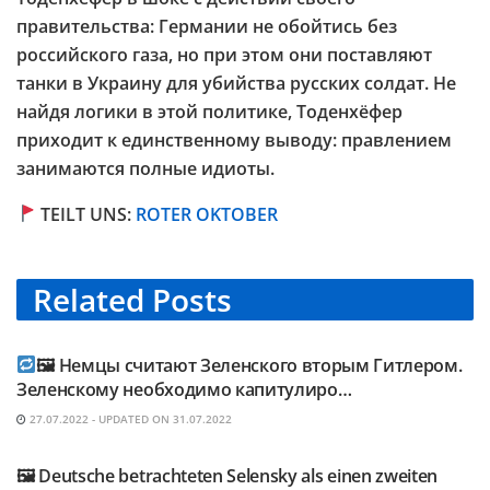
правительства: Германии не обойтись без
российского газа, но при этом они поставляют
танки в Украину для убийства русских солдат. Не
найдя логики в этой политике, Тоденхёфер
приходит к единственному выводу: правлением
занимаются полные идиоты.
TEILT UNS:
ROTER OKTOBER
Related
Posts
TELEGRAM KANAL @NEUESAUSRUSSLAND
🖼 Немцы считают Зеленского вторым Гитлером.
Зеленскому необходимо капитулиро…
27.07.2022 - UPDATED ON 31.07.2022
TELEGRAM KANAL @NEUESAUSRUSSLAND
🖼 Deutsche betrachteten Selensky als einen zweiten