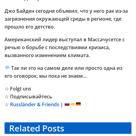
Джо Байден сегодня объявил, что у него рак из-за
загрязнения окружающей среды в регионе, где
прошло его детство.
Американский лидер выступал в Массачусетсе с
речью о борьбе с последствиями кризиса,
вызванного изменением климата.
Так ли это на самом деле или просто одна из
его оговорок, мы пока не знаем…
☆ Folgt uns
☆ Подписывайтесь
☆
Russländer & Friends
|
Related
Posts
TELEGRAM KANAL @NEUESAUSRUSSLAND