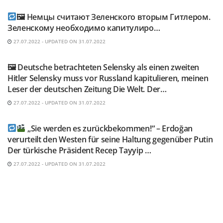
🖼 Немцы считают Зеленского вторым Гитлером.
Зеленскому необходимо капитулиро…
27.07.2022 - UPDATED ON 31.07.2022
TELEGRAM KANAL @NEUESAUSRUSSLAND
🖼 Deutsche betrachteten Selensky als einen zweiten
Hitler Selensky muss vor Russland kapitulieren, meinen
Leser der deutschen Zeitung Die Welt. Der…
27.07.2022 - UPDATED ON 31.07.2022
TELEGRAM KANAL @NEUESAUSRUSSLAND
„Sie werden es zurückbekommen!“ – Erdoğan
verurteilt den Westen für seine Haltung gegenüber Putin
Der türkische Präsident Recep Tayyip …
27.07.2022 - UPDATED ON 31.07.2022