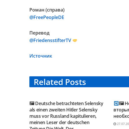
Роман (справа)
@FreePeopleDE
Перевод
@FriedensstifterTV
Источник
Related
Posts
TELEGRAM KANAL
TELE
@NEUESAUSRUSSLAND
@NEU
🖼 Deutsche betrachteten Selensky
🖼 
als einen zweiten Hitler Selensky
вторы
muss vor Russland kapitulieren,
необх
meinen Leser der deutschen
27.07.2
Zeitung Die Welt. Der…