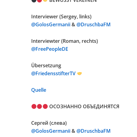
BEWUSST VEREINEN
Interviewer (Sergey, links)
@GolosGermanii
&
@DruschbaFM
Interviewter (Roman, rechts)
@FreePeopleDE
Übersetzung
@FriedensstifterTV
Quelle
ОСОЗНАННО ОБЪЕДИНЯТСЯ
Сергей (слева)
@GolosGermanii
&
@DruschbaFM