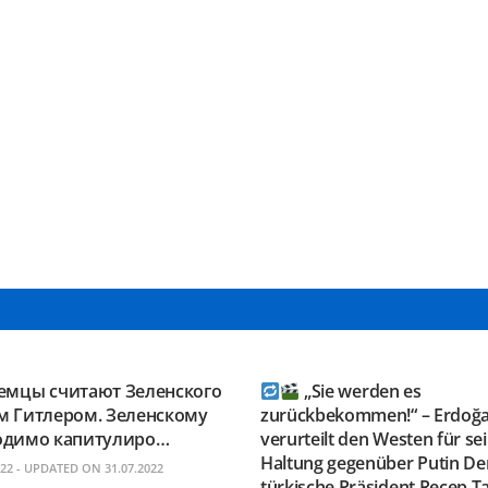
GRAM KANAL
TELEGRAM KANAL
ESAUSRUSSLAND
@NEUESAUSRUSSLAND
Немцы считают Зеленского
„Sie werden es
м Гитлером. Зеленскому
zurückbekommen!“ – Erdoğ
одимо капитулиро…
verurteilt den Westen für se
Haltung gegenüber Putin De
022 - UPDATED ON 31.07.2022
türkische Präsident Recep T