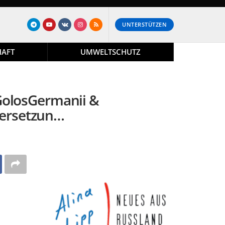
UNTERSTÜTZEN
HAFT
UMWELTSCHUTZ
GolosGermanii &
bersetzun…