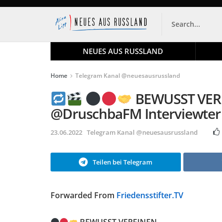
NEUES AUS RUSSLAND
Home
Telegram Kanal @neuesausrussland
BEWUSST VEREI
@DruschbaFM Interviewter
23.06.2022
Telegram Kanal @neuesausrussland
Teilen bei Telegram
Forwarded From
Friedensstifter.TV