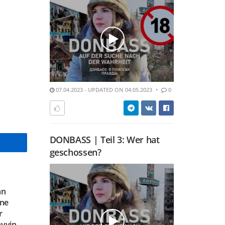
07.04.2023 - UPDATED ON 04.05.2023
0
DONBASS | Teil 3: Wer hat
geschossen?
an
ine
r
ayyip …