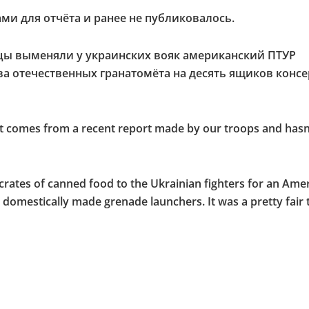
ми для отчёта и ранее не публиковалось.
ы выменяли у украинских вояк американский ПТУР
а отечественных гранатомёта на десять ящиков консе
 it comes from a recent report made by our troops and hasn
rates of canned food to the Ukrainian fighters for an Ame
omestically made grenade launchers. It was a pretty fair 