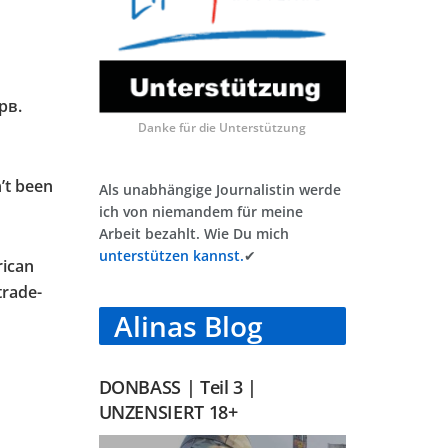
рв.
Danke für die Unterstützung
’t been
Als unabhängige Journalistin werde
ich von niemandem für meine
Arbeit bezahlt. Wie Du mich
unterstützen kannst.
✔
rican
trade-
Alinas Blog
DONBASS | Teil 3 |
UNZENSIERT 18+