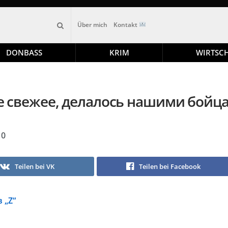
Über mich
Kontakt
DONBASS
KRIM
WIRTSC
 свежее, делалось нашими бойцам
0
Teilen bei VK
Teilen bei Facebook
 „Z“