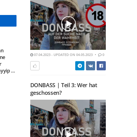
an
07.04.2023 - UPDATED ON 04.05.2023
0
ine
r
ayyip …
DONBASS | Teil 3: Wer hat
geschossen?