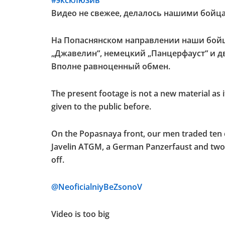
#эксклюзив
Видео не свежее, делалось нашими бойца
На Попаснянском направлении наши бойц
„Джавелин“, немецкий „Панцерфауст“ и дв
Вполне равноценный обмен.
The present footage is not a new material as
given to the public before.
On the Popasnaya front, our men traded ten c
Javelin ATGM, a German Panzerfaust and two d
off.
@NeoficialniyBeZsonoV
Video is too big