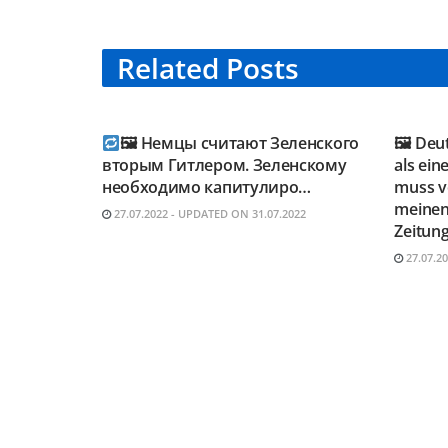
Related
Posts
TELEGRAM KANAL
TELE
@NEUESAUSRUSSLAND
@NEU
🖼 Немцы считают Зеленского
🖼 Deu
вторым Гитлером. Зеленскому
als ein
необходимо капитулиро…
muss vo
meinen
27.07.2022 - UPDATED ON 31.07.2022
Zeitung
27.07.2