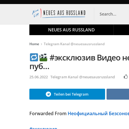
NEUES AUS RUSSLAND
Home
Telegram Kanal @neuesausrussland
#эксклюзив Видео не
пуб…
25.06.2022
Telegram Kanal @neuesausrussland
Teilen bei Telegram
Forwarded From
Неофициальный Безсонов