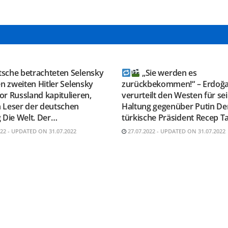
GRAM KANAL
TELEGRAM KANAL
ESAUSRUSSLAND
@NEUESAUSRUSSLAND
tsche betrachteten Selensky
„Sie werden es
en zweiten Hitler Selensky
zurückbekommen!“ – Erdoğ
r Russland kapitulieren,
verurteilt den Westen für se
 Leser der deutschen
Haltung gegenüber Putin De
 Die Welt. Der…
türkische Präsident Recep T
022 - UPDATED ON 31.07.2022
27.07.2022 - UPDATED ON 31.07.2022