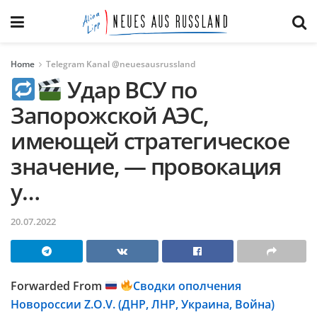
Home
Telegram Kanal @neuesausrussland
Удар ВСУ по
Запорожской АЭС,
имеющей стратегическое
значение, — провокация
у…
20.07.2022
Forwarded From
Сводки ополчения
Новороссии Z.O.V. (ДНР, ЛНР, Украина, Война)