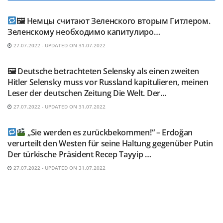
TELEGRAM KANAL @NEUESAUSRUSSLAND
🖼 Немцы считают Зеленского вторым Гитлером.
Зеленскому необходимо капитулиро…
27.07.2022 - UPDATED ON 31.07.2022
TELEGRAM KANAL @NEUESAUSRUSSLAND
🖼 Deutsche betrachteten Selensky als einen zweiten
Hitler Selensky muss vor Russland kapitulieren, meinen
Leser der deutschen Zeitung Die Welt. Der…
27.07.2022 - UPDATED ON 31.07.2022
TELEGRAM KANAL @NEUESAUSRUSSLAND
„Sie werden es zurückbekommen!“ – Erdoğan
verurteilt den Westen für seine Haltung gegenüber Putin
Der türkische Präsident Recep Tayyip …
27.07.2022 - UPDATED ON 31.07.2022