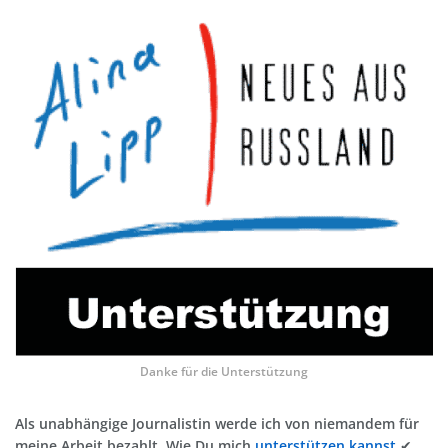
Danke für die Unterstützung
Als unabhängige Journalistin werde ich von niemandem für
meine Arbeit bezahlt. Wie Du mich
unterstützen kannst.
✔