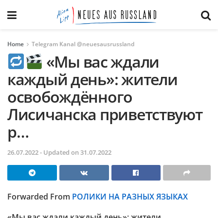
Home
Telegram Kanal @neuesausrussland
«Мы вас ждали
каждый день»: жители
освобождённого
Лисичанска приветствуют
р…
26.07.2022 - Updated on 31.07.2022
Forwarded From
РОЛИКИ НА РАЗНЫХ ЯЗЫКАХ
«Мы вас ждали каждый день»: жители