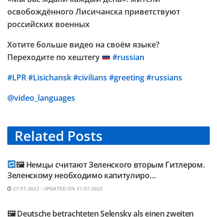
освобождённого Лисичанска приветствуют
российских военных
Хотите больше видео на своём языке?
Переходите по хештегу
#russian
#LPR
#Lisichansk
#civilians
#greeting
#russians
@video_languages
Related
Posts
TELEGRAM KANAL @NEUESAUSRUSSLAND
🖼 Немцы считают Зеленского вторым Гитлером.
Зеленскому необходимо капитулиро…
27.07.2022 - UPDATED ON 31.07.2022
TELEGRAM KANAL @NEUESAUSRUSSLAND
🖼 Deutsche betrachteten Selensky als einen zweiten