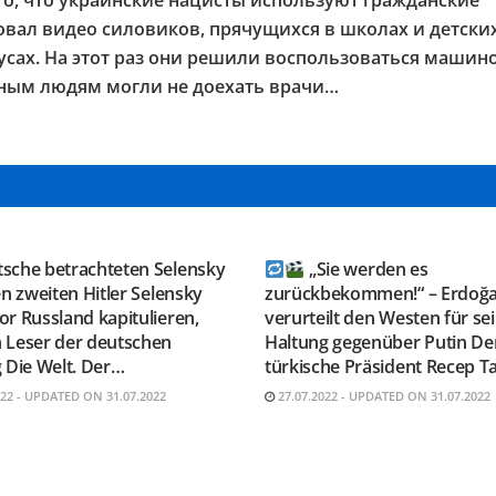
го, что украинские нацисты используют гражданские
ковал видео силовиков, прячущихся в школах и детски
сах. На этот раз они решили воспользоваться машин
льным людям могли не доехать врачи…
GRAM KANAL
TELEGRAM KANAL
ESAUSRUSSLAND
@NEUESAUSRUSSLAND
tsche betrachteten Selensky
„Sie werden es
en zweiten Hitler Selensky
zurückbekommen!“ – Erdoğ
r Russland kapitulieren,
verurteilt den Westen für se
 Leser der deutschen
Haltung gegenüber Putin De
 Die Welt. Der…
türkische Präsident Recep T
022 - UPDATED ON 31.07.2022
27.07.2022 - UPDATED ON 31.07.2022