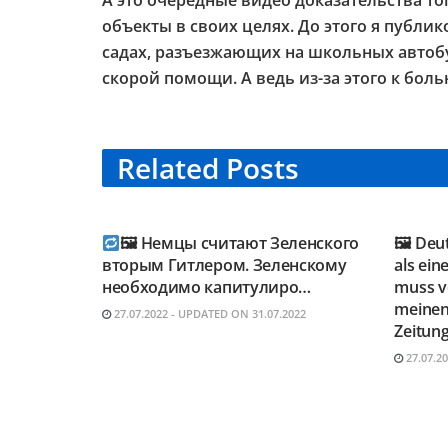
А это очередные видео доказательства то
объекты в своих целях. До этого я публи
садах, разъезжающих на школьных автобу
скорой помощи. А ведь из-за этого к бо
Related
Posts
TELEGRAM KANAL
TELE
@NEUESAUSRUSSLAND
@NEU
🖼 Немцы считают Зеленского
🖼 Deu
вторым Гитлером. Зеленскому
als ein
необходимо капитулиро…
muss vo
meinen
27.07.2022 - UPDATED ON 31.07.2022
Zeitung
27.07.2