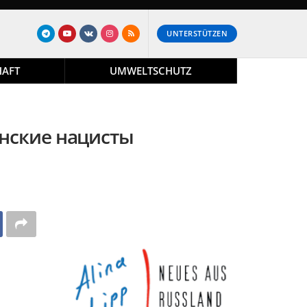
UNTERSTÜTZEN
HAFT
UMWELTSCHUTZ
инские нацисты