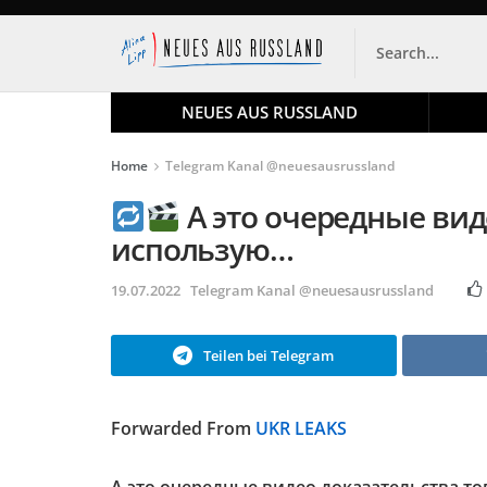
NEUES AUS RUSSLAND
Home
Telegram Kanal @neuesausrussland
А это очередные вид
использую…
19.07.2022
Telegram Kanal @neuesausrussland
Teilen bei Telegram
Forwarded From
UKR LEAKS