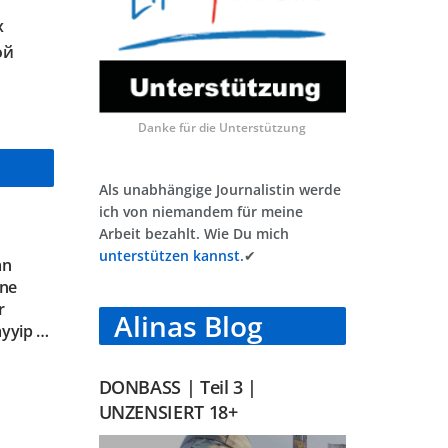
х
ой
Danke für die Unterstützung
Als unabhängige Journalistin werde
ich von niemandem für meine
Arbeit bezahlt. Wie Du mich
unterstützen kannst.
✔
an
ine
r
Alinas Blog
ayyip …
DONBASS | Teil 3 |
UNZENSIERT 18+