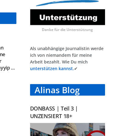
Danke für die Unterstützung
an
Als unabhängige Journalistin werde
ine
ich von niemandem für meine
r
Arbeit bezahlt. Wie Du mich
ayyip …
unterstützen kannst.
✔
Alinas Blog
DONBASS | Teil 3 |
UNZENSIERT 18+