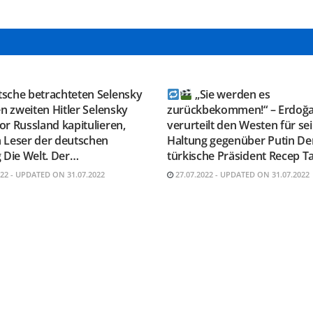
GRAM KANAL
TELEGRAM KANAL
ESAUSRUSSLAND
@NEUESAUSRUSSLAND
tsche betrachteten Selensky
„Sie werden es
en zweiten Hitler Selensky
zurückbekommen!“ – Erdoğ
r Russland kapitulieren,
verurteilt den Westen für se
 Leser der deutschen
Haltung gegenüber Putin De
 Die Welt. Der…
türkische Präsident Recep T
022 - UPDATED ON 31.07.2022
27.07.2022 - UPDATED ON 31.07.2022