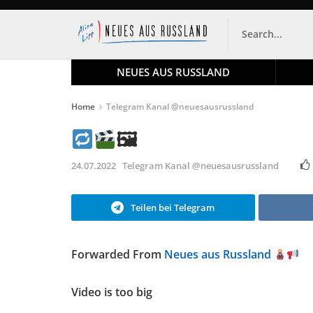
NEUES AUS RUSSLAND
Home
Telegram Kanal @neuesausrussland
🖼
24.07.2022
Telegram Kanal @neuesausrussland
Teilen bei Telegram
Forwarded From
Neues aus Russland
Video is too big