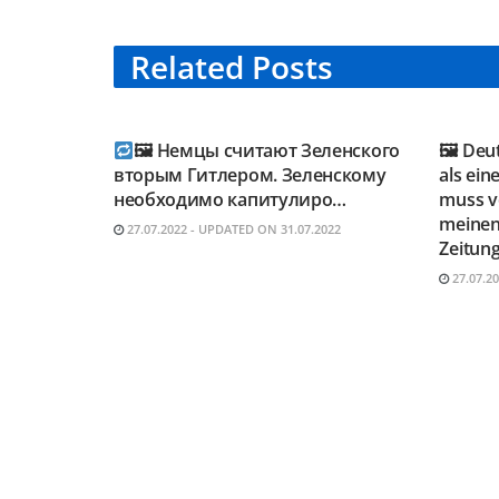
Related
Posts
TELEGRAM KANAL
TELE
@NEUESAUSRUSSLAND
@NEU
🖼 Немцы считают Зеленского
🖼 Deu
вторым Гитлером. Зеленскому
als ein
необходимо капитулиро…
muss vo
meinen
27.07.2022 - UPDATED ON 31.07.2022
Zeitung
27.07.2