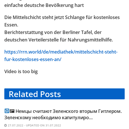
einfache deutsche Bevölkerung hart
Die Mittelschicht steht jetzt Schlange für kostenloses
Essen.
Berichterstattung von der Berliner Tafel, der
deutschen Verteilerstelle für Nahrungsmittelhilfe.
https://rrn.world/de/mediathek/mittelschicht-steht-
fur-kostenloses-essen-an/
Video is too big
Related
Posts
TELEGRAM KANAL @NEUESAUSRUSSLAND
🖼 Немцы считают Зеленского вторым Гитлером.
Зеленскому необходимо капитулиро…
27.07.2022 - UPDATED ON 31.07.2022
TELEGRAM KANAL @NEUESAUSRUSSLAND