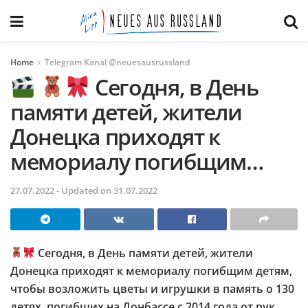
Home
Telegram Kanal @neuesausrussland
Сегодня, в День
памяти детей, жители
Донецка приходят к
мемориалу погибщим…
27.07.2022 - Updated on 31.07.2022
Сегодня, в День памяти детей, жители
Донецка приходят к мемориалу погибщим детям,
чтобы возложить цветы и игрушки в память о 130
детях, погибших на Донбассе с 2014 года от рук