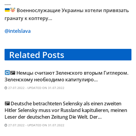
___
Военнослужащие Украины хотели привязать
гранату к коптеру…
@intelslava
Related
Posts
TELEGRAM KANAL @NEUESAUSRUSSLAND
🖼 Немцы считают Зеленского вторым Гитлером.
Зеленскому необходимо капитулиро…
27.07.2022 - UPDATED ON 31.07.2022
TELEGRAM KANAL @NEUESAUSRUSSLAND
🖼 Deutsche betrachteten Selensky als einen zweiten
Hitler Selensky muss vor Russland kapitulieren, meinen
Leser der deutschen Zeitung Die Welt. Der…
27.07.2022 - UPDATED ON 31.07.2022
TELEGRAM KANAL @NEUESAUSRUSSLAND