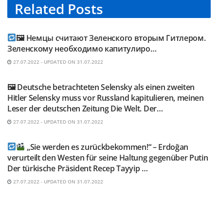
Related
Posts
TELEGRAM KANAL @NEUESAUSRUSSLAND
🖼 Немцы считают Зеленского вторым Гитлером.
Зеленскому необходимо капитулиро…
27.07.2022 - UPDATED ON 31.07.2022
TELEGRAM KANAL @NEUESAUSRUSSLAND
🖼 Deutsche betrachteten Selensky als einen zweiten
Hitler Selensky muss vor Russland kapitulieren, meinen
Leser der deutschen Zeitung Die Welt. Der…
27.07.2022 - UPDATED ON 31.07.2022
TELEGRAM KANAL @NEUESAUSRUSSLAND
„Sie werden es zurückbekommen!“ – Erdoğan
verurteilt den Westen für seine Haltung gegenüber Putin
Der türkische Präsident Recep Tayyip …
27.07.2022 - UPDATED ON 31.07.2022