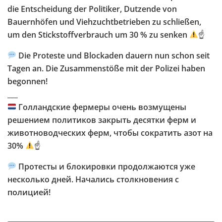
die Entscheidung der Politiker, Dutzende von
Bauernhöfen und Viehzuchtbetrieben zu schließen,
um den Stickstoffverbrauch um 30 % zu senken
☝️
Die Proteste und Blockaden dauern nun schon seit
Tagen an. Die Zusammenstöße mit der Polizei haben
begonnen!
___
Голландские фермеры очень возмущены
решением политиков закрыть десятки ферм и
животноводческих ферм, чтобы сократить азот на
30%
☝️
Протесты и блокировки продолжаются уже
несколько дней. Начались столкновения с
полицией!