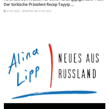
Der türkische Präsident Recep Tayyip …
27.07.2022 - UPDATED ON 31.07.2022