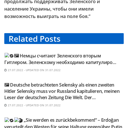
продолжать поддерживать Зеленского и
население Украины, чтобы они имели
возможность выиграть на поле боя.“
Related
Posts
TELEGRAM KANAL @NEUESAUSRUSSLAND
🖼 Немцы считают Зеленского вторым
Гитлером. Зеленскому необходимо капитулиро…
27.07.2022 - UPDATED ON 31.07.2022
TELEGRAM KANAL @NEUESAUSRUSSLAND
🖼 Deutsche betrachteten Selensky als einen zweiten
Hitler Selensky muss vor Russland kapitulieren, meinen
Leser der deutschen Zeitung Die Welt. Der…
27.07.2022 - UPDATED ON 31.07.2022
TELEGRAM KANAL @NEUESAUSRUSSLAND
„Sie werden es zurückbekommen!“ – Erdoğan
verurteilt den Westen für seine Haltung gegenüber Putin