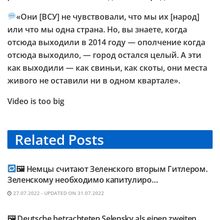
«Они [ВСУ] не чувствовали, что мы их [народ]
или что мы одна страна. Но, вы знаете, когда
отсюда выходили в 2014 году — ополчение когда
отсюда выходило, — город остался целый. А эти
как выходили — как свиньи, как скоты, они места
живого не оставили ни в одном квартале».
Video is too big
Related
Posts
TELEGRAM KANAL @NEUESAUSRUSSLAND
🖼 Немцы считают Зеленского вторым Гитлером.
Зеленскому необходимо капитулиро…
27.07.2022 - UPDATED ON 31.07.2022
TELEGRAM KANAL @NEUESAUSRUSSLAND
🖼 Deutsche betrachteten Selensky als einen zweiten