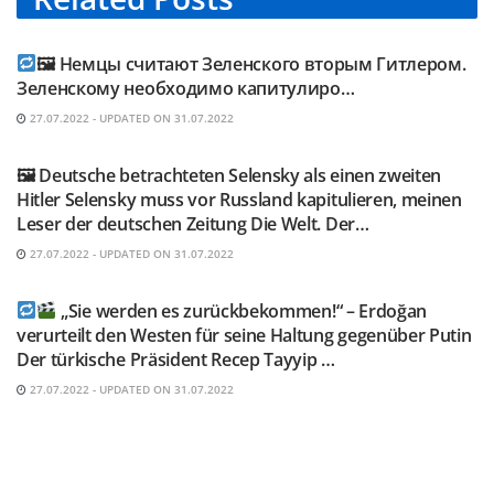
TELEGRAM KANAL @NEUESAUSRUSSLAND
🖼 Немцы считают Зеленского вторым Гитлером.
Зеленскому необходимо капитулиро…
27.07.2022 - UPDATED ON 31.07.2022
TELEGRAM KANAL @NEUESAUSRUSSLAND
🖼 Deutsche betrachteten Selensky als einen zweiten
Hitler Selensky muss vor Russland kapitulieren, meinen
Leser der deutschen Zeitung Die Welt. Der…
27.07.2022 - UPDATED ON 31.07.2022
TELEGRAM KANAL @NEUESAUSRUSSLAND
„Sie werden es zurückbekommen!“ – Erdoğan
verurteilt den Westen für seine Haltung gegenüber Putin
Der türkische Präsident Recep Tayyip …
27.07.2022 - UPDATED ON 31.07.2022