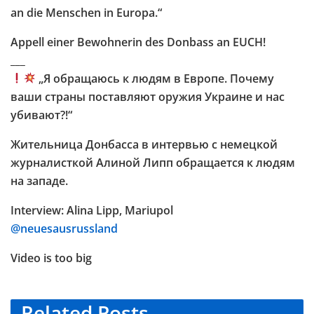
an die Menschen in Europa.“
Appell einer Bewohnerin des Donbass an EUCH!
___
„Я обращаюсь к людям в Европе. Почему
ваши страны поставляют оружия Украине и нас
убивают?!“
Жительница Донбасса в интервью с немецкой
журналисткой Алиной Липп обращается к людям
на западе.
Interview: Alina Lipp, Mariupol
@neuesausrussland
Video is too big
Related
Posts