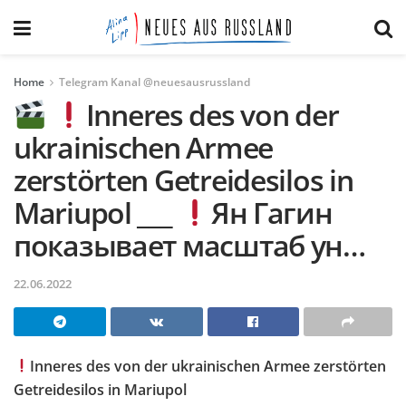
Home
Telegram Kanal @neuesausrussland
Inneres des von der
ukrainischen Armee
zerstörten Getreidesilos in
Mariupol ___
Ян Гагин
показывает масштаб ун…
22.06.2022
Inneres des von der ukrainischen Armee zerstörten
Getreidesilos in Mariupol