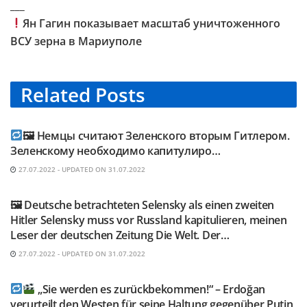
___
Ян Гагин показывает масштаб уничтоженного
ВСУ зерна в Мариуполе
Related
Posts
TELEGRAM KANAL @NEUESAUSRUSSLAND
🖼 Немцы считают Зеленского вторым Гитлером.
Зеленскому необходимо капитулиро…
27.07.2022 - UPDATED ON 31.07.2022
TELEGRAM KANAL @NEUESAUSRUSSLAND
🖼 Deutsche betrachteten Selensky als einen zweiten
Hitler Selensky muss vor Russland kapitulieren, meinen
Leser der deutschen Zeitung Die Welt. Der…
27.07.2022 - UPDATED ON 31.07.2022
TELEGRAM KANAL @NEUESAUSRUSSLAND
„Sie werden es zurückbekommen!“ – Erdoğan
verurteilt den Westen für seine Haltung gegenüber Putin