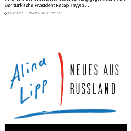
Der türkische Präsident Recep Tayyip …
27.07.2022 - UPDATED ON 31.07.2022