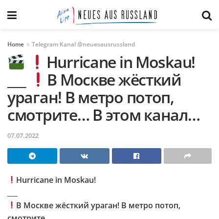
Home
Telegram Kanal @neuesausrussland
Hurricane in Moskau!
___
В Москве жёсткий
ураган! В метро потоп,
смотрите… В этом канал…
07.07.2022
Hurricane in Moskau!
___
В Москве жёсткий ураган! В метро потоп,
смотрите…