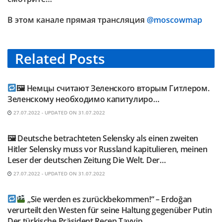
В этом канале прямая трансляция
@moscowmap
Related
Posts
TELEGRAM KANAL @NEUESAUSRUSSLAND
🖼 Немцы считают Зеленского вторым Гитлером.
Зеленскому необходимо капитулиро…
27.07.2022 - UPDATED ON 31.07.2022
TELEGRAM KANAL @NEUESAUSRUSSLAND
🖼 Deutsche betrachteten Selensky als einen zweiten
Hitler Selensky muss vor Russland kapitulieren, meinen
Leser der deutschen Zeitung Die Welt. Der…
27.07.2022 - UPDATED ON 31.07.2022
TELEGRAM KANAL @NEUESAUSRUSSLAND
„Sie werden es zurückbekommen!“ – Erdoğan
verurteilt den Westen für seine Haltung gegenüber Putin
Der türkische Präsident Recep Tayyip …