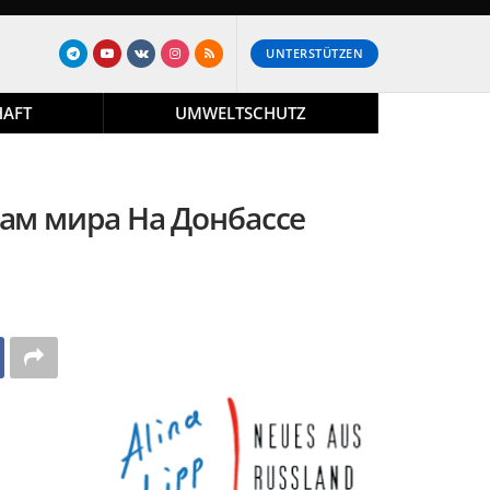
UNTERSTÜTZEN
HAFT
UMWELTSCHUTZ
вам мира На Донбассе