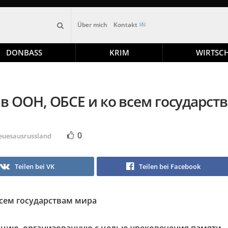
Über mich
Kontakt
DONBASS
KRIM
WIRTSC
в ООН, ОБСЕ и ко всем государст
0
euesausrussland
Teilen bei VK
Teilen bei Facebook
всем государствам мира