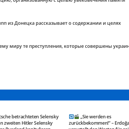
нцию, организованную с целью увековечения памяти
пп из Донецка рассказывает о содержании и целях
всему миру те преступления, которые совершены украи
GRAM KANAL
TELEGRAM KANAL
ESAUSRUSSLAND
@NEUESAUSRUSSLAND
tsche betrachteten Selensky
„Sie werden es
en zweiten Hitler Selensky
zurückbekommen!“ – Erdoğ