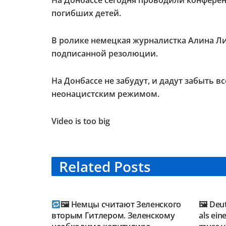
На Донбассе сегодня проводили конфере
погибших детей.
В ролике немецкая журналистка Алина Ли
подписанной резолюции.
На Донбассе не забудут, и дадут забыть 
неонацистским режимом.
Video is too big
Related
Posts
TELEGRAM KANAL
TELE
@NEUESAUSRUSSLAND
@NEU
🖼 Немцы считают Зеленского
🖼 Deu
вторым Гитлером. Зеленскому
als ein