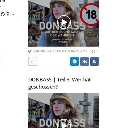
ine
r
ayyip …
07.04.2023 - UPDATED ON 04.05.2023
0
n
DONBASS | Teil 3: Wer hat
geschossen?