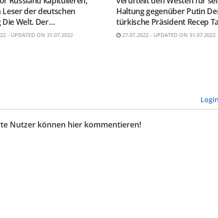
r Russland kapitulieren,
verurteilt den Westen für se
 Leser der deutschen
Haltung gegenüber Putin De
 Die Welt. Der…
türkische Präsident Recep T
022 - UPDATED ON 31.07.2022
27.07.2022 - UPDATED ON 31.07.2022
Logi
erte Nutzer können hier kommentieren!