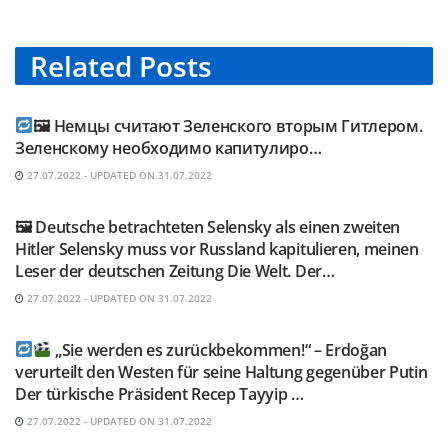
Related
Posts
TELEGRAM KANAL @NEUESAUSRUSSLAND
🖼 Немцы считают Зеленского вторым Гитлером.
Зеленскому необходимо капитулиро…
27.07.2022 - UPDATED ON 31.07.2022
TELEGRAM KANAL @NEUESAUSRUSSLAND
🖼 Deutsche betrachteten Selensky als einen zweiten
Hitler Selensky muss vor Russland kapitulieren, meinen
Leser der deutschen Zeitung Die Welt. Der…
27.07.2022 - UPDATED ON 31.07.2022
TELEGRAM KANAL @NEUESAUSRUSSLAND
„Sie werden es zurückbekommen!“ – Erdoğan
verurteilt den Westen für seine Haltung gegenüber Putin
Der türkische Präsident Recep Tayyip …
27.07.2022 - UPDATED ON 31.07.2022