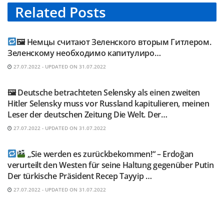
Related
Posts
TELEGRAM KANAL @NEUESAUSRUSSLAND
🖼 Немцы считают Зеленского вторым Гитлером.
Зеленскому необходимо капитулиро…
27.07.2022 - UPDATED ON 31.07.2022
TELEGRAM KANAL @NEUESAUSRUSSLAND
🖼 Deutsche betrachteten Selensky als einen zweiten
Hitler Selensky muss vor Russland kapitulieren, meinen
Leser der deutschen Zeitung Die Welt. Der…
27.07.2022 - UPDATED ON 31.07.2022
TELEGRAM KANAL @NEUESAUSRUSSLAND
„Sie werden es zurückbekommen!“ – Erdoğan
verurteilt den Westen für seine Haltung gegenüber Putin
Der türkische Präsident Recep Tayyip …
27.07.2022 - UPDATED ON 31.07.2022