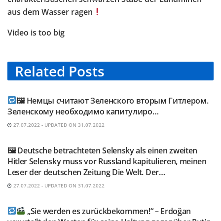
aus dem Wasser ragen
Video is too big
Related
Posts
TELEGRAM KANAL @NEUESAUSRUSSLAND
🖼 Немцы считают Зеленского вторым Гитлером.
Зеленскому необходимо капитулиро…
27.07.2022 - UPDATED ON 31.07.2022
TELEGRAM KANAL @NEUESAUSRUSSLAND
🖼 Deutsche betrachteten Selensky als einen zweiten
Hitler Selensky muss vor Russland kapitulieren, meinen
Leser der deutschen Zeitung Die Welt. Der…
27.07.2022 - UPDATED ON 31.07.2022
TELEGRAM KANAL @NEUESAUSRUSSLAND
„Sie werden es zurückbekommen!“ – Erdoğan