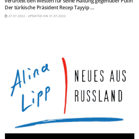
verurteilt den Westen für seine Haltung gegenüber Putin
Der türkische Präsident Recep Tayyip …
27.07.2022 - UPDATED ON 31.07.2022