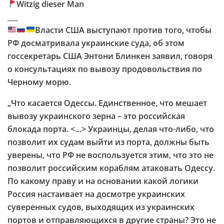
Witzig dieser Man
___
Власти США выступают против того, чтобы
РФ досматривала украинские суда, об этом
госсекретарь США Энтони Блинкен заявил, говоря
о консультациях по вывозу продовольствия по
Черному морю.
„Что касается Одессы. Единственное, что мешает
вывозу украинского зерна – это российская
блокада порта. <…> Украинцы, делая что-либо, что
позволит их судам выйти из порта, должны быть
уверены, что РФ не воспользуется этим, что это не
позволит российским кораблям атаковать Одессу.
По какому праву и на основании какой логики
Россия настаивает на досмотре украинских
суверенных судов, выходящих из украинских
портов и отправляющихся в другие страны? Это не