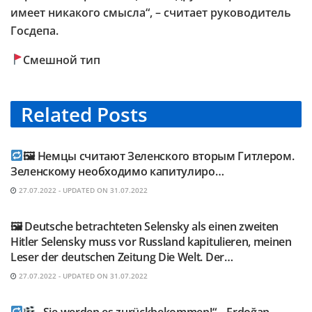
имеет никакого смысла“, – считает руководитель
Госдепа.
Смешной тип
Related
Posts
TELEGRAM KANAL @NEUESAUSRUSSLAND
🖼 Немцы считают Зеленского вторым Гитлером.
Зеленскому необходимо капитулиро…
27.07.2022 - UPDATED ON 31.07.2022
TELEGRAM KANAL @NEUESAUSRUSSLAND
🖼 Deutsche betrachteten Selensky als einen zweiten
Hitler Selensky muss vor Russland kapitulieren, meinen
Leser der deutschen Zeitung Die Welt. Der…
27.07.2022 - UPDATED ON 31.07.2022
TELEGRAM KANAL @NEUESAUSRUSSLAND
„Sie werden es zurückbekommen!“ – Erdoğan