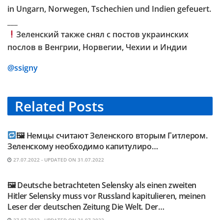
in Ungarn, Norwegen, Tschechien und Indien gefeuert.
___
Зеленский также снял с постов украинских
послов в Венгрии, Норвегии, Чехии и Индии
@ssigny
Related
Posts
TELEGRAM KANAL @NEUESAUSRUSSLAND
🖼 Немцы считают Зеленского вторым Гитлером.
Зеленскому необходимо капитулиро…
27.07.2022 - UPDATED ON 31.07.2022
TELEGRAM KANAL @NEUESAUSRUSSLAND
🖼 Deutsche betrachteten Selensky als einen zweiten
Hitler Selensky muss vor Russland kapitulieren, meinen
Leser der deutschen Zeitung Die Welt. Der…
27.07.2022 - UPDATED ON 31.07.2022