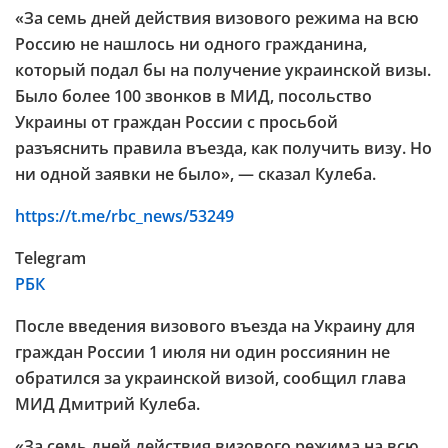
«За семь дней действия визового режима на всю
Россию не нашлось ни одного гражданина,
который подал бы на получение украинской визы.
Было более 100 звонков в МИД, посольство
Украины от граждан России с просьбой
разъяснить правила въезда, как получить визу. Но
ни одной заявки не было», — сказал Кулеба.
https://t.me/rbc_news/53249
Telegram
РБК
После введения визового въезда на Украину для
граждан России 1 июля ни один россиянин не
обратился за украинской визой, сообщил глава
МИД Дмитрий Кулеба.
«За семь дней действия визового режима на всю