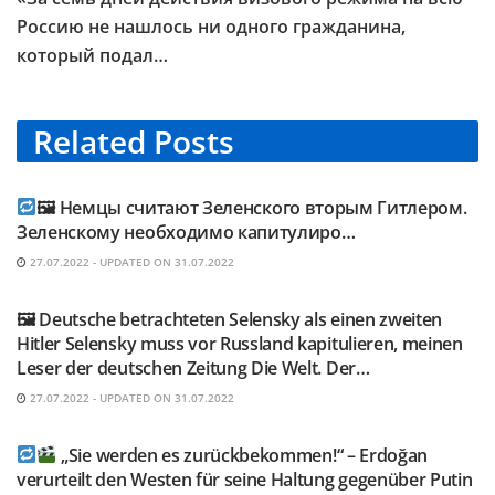
Россию не нашлось ни одного гражданина,
который подал…
Related
Posts
TELEGRAM KANAL @NEUESAUSRUSSLAND
🖼 Немцы считают Зеленского вторым Гитлером.
Зеленскому необходимо капитулиро…
27.07.2022 - UPDATED ON 31.07.2022
TELEGRAM KANAL @NEUESAUSRUSSLAND
🖼 Deutsche betrachteten Selensky als einen zweiten
Hitler Selensky muss vor Russland kapitulieren, meinen
Leser der deutschen Zeitung Die Welt. Der…
27.07.2022 - UPDATED ON 31.07.2022
TELEGRAM KANAL @NEUESAUSRUSSLAND
„Sie werden es zurückbekommen!“ – Erdoğan
verurteilt den Westen für seine Haltung gegenüber Putin