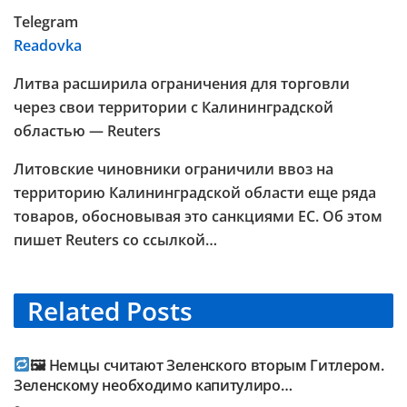
Telegram
Readovka
Литва расширила ограничения для торговли
через свои территории с Калининградской
областью — Reuters
Литовские чиновники ограничили ввоз на
территорию Калининградской области еще ряда
товаров, обосновывая это санкциями ЕС. Об этом
пишет Reuters со ссылкой…
Related
Posts
TELEGRAM KANAL @NEUESAUSRUSSLAND
🖼 Немцы считают Зеленского вторым Гитлером.
Зеленскому необходимо капитулиро…