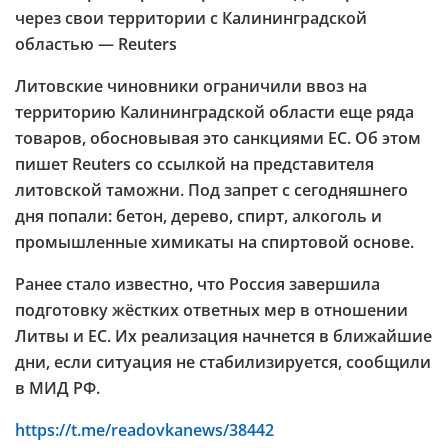
через свои территории с Калининградской
областью — Reuters
Литовские чиновники ограничили ввоз на
территорию Калининградской области еще ряда
товаров, обосновывая это санкциями ЕС. Об этом
пишет Reuters со ссылкой на представителя
литовской таможни. Под запрет с сегодняшнего
дня попали: бетон, дерево, спирт, алкоголь и
промышленные химикаты на спиртовой основе.
Ранее стало известно, что Россия завершила
подготовку жёстких ответных мер в отношении
Литвы и ЕС. Их реализация начнется в ближайшие
дни, если ситуация не стабилизируется, сообщили
в МИД РФ.
https://t.me/readovkanews/38442