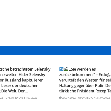
GRAM KANAL
TELEGRAM KANAL
ESAUSRUSSLAND
@NEUESAUSRUSSLAND
tsche betrachteten Selensky
„Sie werden es
en zweiten Hitler Selensky
zurückbekommen!“ – Erdoğ
r Russland kapitulieren,
verurteilt den Westen für se
 Leser der deutschen
Haltung gegenüber Putin De
 Die Welt. Der…
türkische Präsident Recep T
022 - UPDATED ON 31.07.2022
27.07.2022 - UPDATED ON 31.07.2022