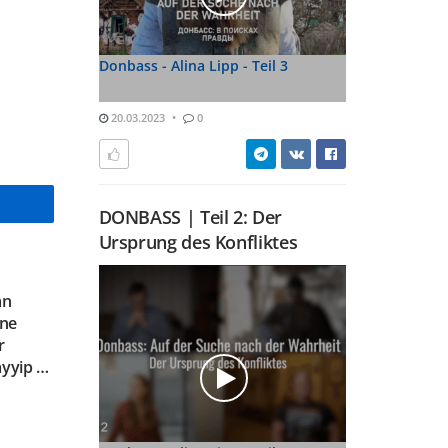
Donbass - Alina Lipp - Teil 3
20.03.2023
0
DONBASS | Teil 2: Der
Ursprung des Konfliktes
an
ine
r
ayyip …