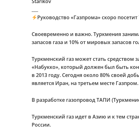
Starikov
___
Руководство «Газпрома» скоро посетит
Своевременно и важно. Туркмения заним
запасов газа и 10% от мировых запасов го
Туркменский газ может стать средством за
«Набукко», который должен был быть ко
в 2013 году. Сегодня около 80% своей до
является Иран, на третьем месте Газпром.
В разработке газопровод ТАПИ (Туркмени
Туркменский газ идет в Азию и к тем ст
России.