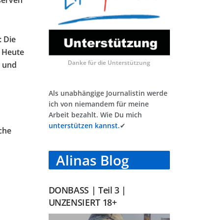
serven
: Die
. Heute
Danke für die Unterstützung
, und
Als unabhängige Journalistin werde
ich von niemandem für meine
Arbeit bezahlt. Wie Du mich
unterstützen kannst.
✔
che
Alinas Blog
DONBASS | Teil 3 |
UNZENSIERT 18+