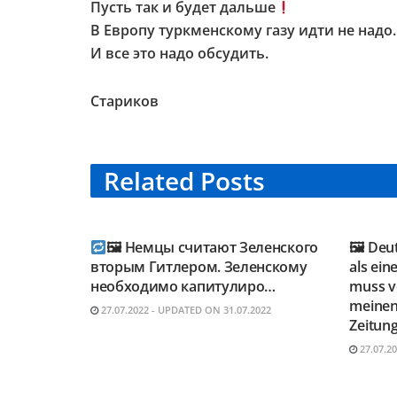
Пусть так и будет дальше
В Европу туркменскому газу идти не надо.
И все это надо обсудить.
Стариков
Related
Posts
TELEGRAM KANAL
TELE
@NEUESAUSRUSSLAND
@NEU
🖼 Немцы считают Зеленского
🖼 Deu
вторым Гитлером. Зеленскому
als ein
необходимо капитулиро…
muss vo
meinen
27.07.2022 - UPDATED ON 31.07.2022
Zeitung
27.07.2