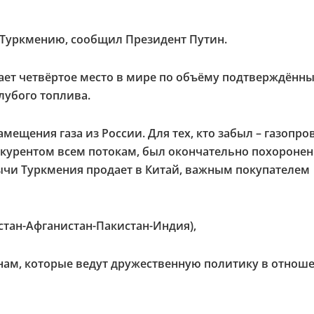
 Туркмению, сообщил Президент Путин.
ает четвёртое место в мире по объёму подтверждённ
лубого топлива.
мещения газа из России. Для тех, кто забыл – газопро
нкурентом всем потокам, был окончательно похороне
бычи Туркмения продает в Китай, важным покупателем
стан-Афганистан-Пакистан-Индия),
ранам, которые ведут дружественную политику в отнош