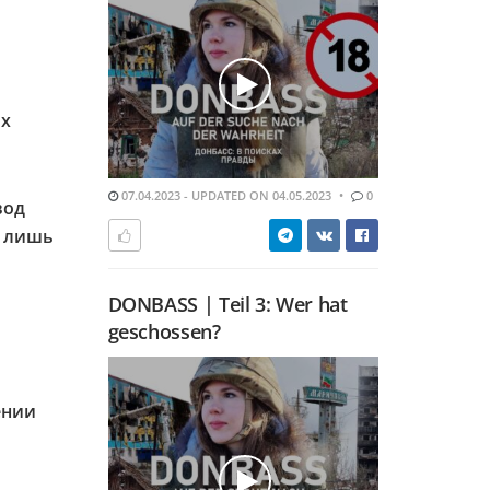
ых
07.04.2023 - UPDATED ON 04.05.2023
0
вод
н лишь
DONBASS | Teil 3: Wer hat
geschossen?
ении