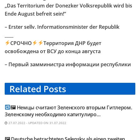
„Das Territorium der Donezker Volksrepublik wird bis
Ende August befreit sein!“
– Erster sellv. Informationsminister der Republik
____
СРОЧНО
Территория ДНР будет
освобождена от ВСУ до конца августа
– Первый замминистра информации республики
Related
Posts
TELEGRAM KANAL @NEUESAUSRUSSLAND
🖼 Немцы считают Зеленского вторым Гитлером.
Зеленскому необходимо капитулиро…
27.07.2022 - UPDATED ON 31.07.2022
TELEGRAM KANAL @NEUESAUSRUSSLAND
🖼 Deutsche betrachteten Selensky als einen zweiten